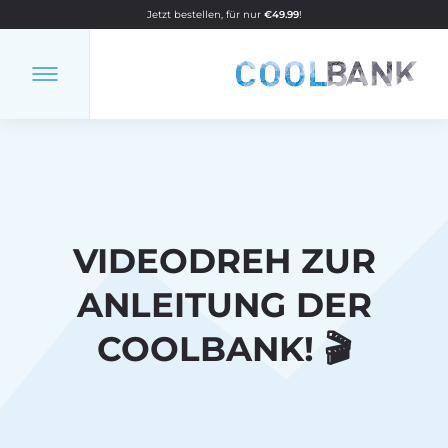
Jetzt bestellen, für nur
€49.99
!
VIDEODREH ZUR
ANLEITUNG DER
COOLBANK! 🎬